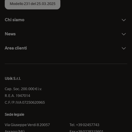
Modello 231 del 25.03.2025
Chi siamo
News
Area clienti
Ubik S.r.l.
Cap. Soc. 200.000 € i.v.
R.E.A. 1947014
C.F/P.IVA 07250620965
Sede legale
Via Giuseppe Verdi 8 20057
Tel. +39 02457743
Assago (MI)
Fax +39 0228315601