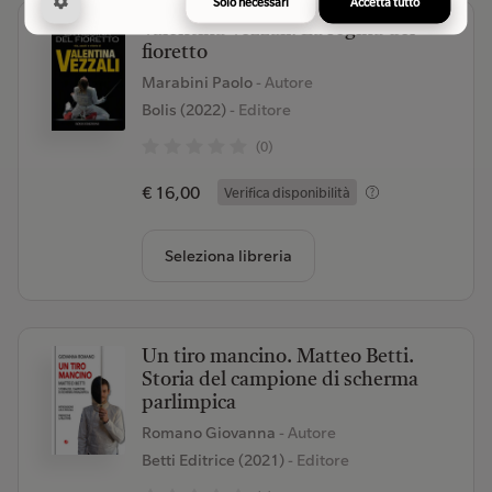
Solo necessari
Accetta tutto
Valentina Vezzali. La regina del
fioretto
Marabini Paolo
- Autore
Bolis (2022)
- Editore
(0)
€ 16,00
Verifica disponibilità
Seleziona libreria
Un tiro mancino. Matteo Betti.
Storia del campione di scherma
parlimpica
Romano Giovanna
- Autore
Betti Editrice (2021)
- Editore