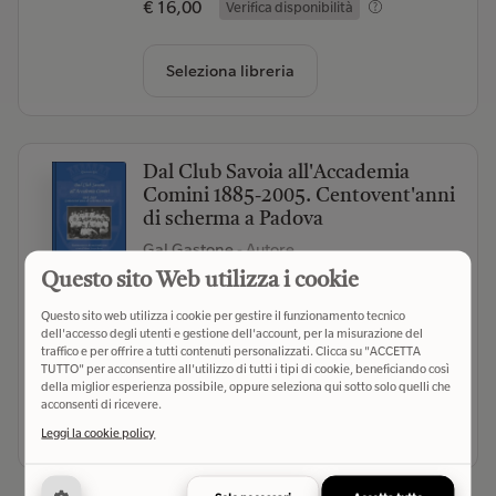
€ 16,00
Verifica disponibilità
Seleziona libreria
Dal Club Savoia all'Accademia
Comini 1885-2005. Centovent'anni
di scherma a Padova
Gal Gastone
- Autore
CLEUP (2005)
- Editore
Questo sito Web utilizza i cookie
(0)
Questo sito web utilizza i cookie per gestire il funzionamento tecnico
dell'accesso degli utenti e gestione dell'account, per la misurazione del
traffico e per offrire a tutti contenuti personalizzati. Clicca su "ACCETTA
€ 14,00
Verifica disponibilità
TUTTO" per acconsentire all'utilizzo di tutti i tipi di cookie, beneficiando così
della miglior esperienza possibile, oppure seleziona qui sotto solo quelli che
acconsenti di ricevere.
Seleziona libreria
Leggi la cookie policy