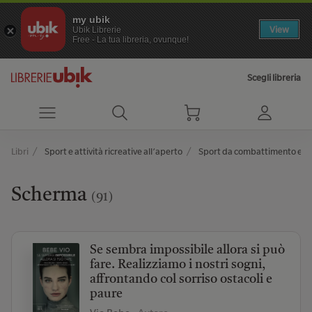
my ubik
View
Ubik Librerie
Free - La tua libreria, ovunque!
Scegli libreria
Libri
Sport e attività ricreative all’aperto
Sport da combattimento e di
Scherma
(91)
Se sembra impossibile allora si può
fare. Realizziamo i nostri sogni,
affrontando col sorriso ostacoli e
paure