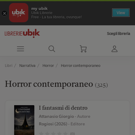
my ubik
View
Ubik Librerie
Free - La tua libreria, ovunque!
Scegli libreria
Libri
Narrativa
Horror
Horror contemporaneo
Horror contemporaneo
(325)
I fantasmi di dentro
Attanasio Giorgio
- Autore
Rogiosi (2026)
- Editore
(0)