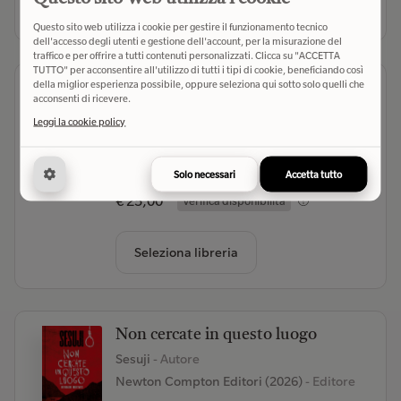
Seleziona libreria
Questo sito web utilizza i cookie per gestire il funzionamento tecnico
dell'accesso degli utenti e gestione dell'account, per la misurazione del
traffico e per offrire a tutti contenuti personalizzati. Clicca su "ACCETTA
TUTTO" per acconsentire all'utilizzo di tutti i tipi di cookie, beneficiando così
della miglior esperienza possibile, oppure seleziona qui sotto solo quelli che
Spazio negativo
acconsenti di ricevere.
Yeager B. R.
- Autore
Leggi la cookie policy
Produzioni Nero (2026)
- Editore
(0)
Solo necessari
Accetta tutto
€ 25,00
Verifica disponibilità
Seleziona libreria
Non cercate in questo luogo
Sesuji
- Autore
Newton Compton Editori (2026)
- Editore