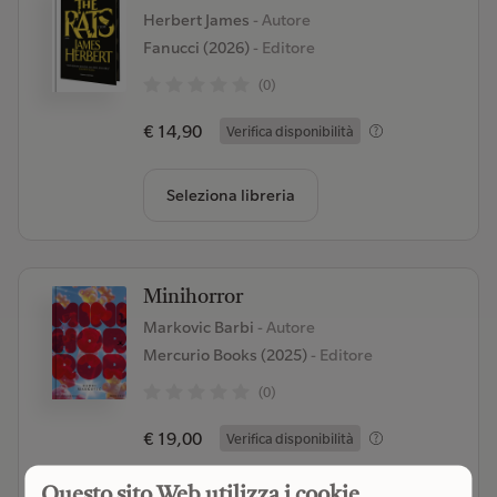
Herbert James
- Autore
Fanucci (2026)
- Editore
(0)
€ 14,90
Verifica disponibilità
Seleziona libreria
Minihorror
Markovic Barbi
- Autore
Mercurio Books (2025)
- Editore
(0)
€ 19,00
Verifica disponibilità
Questo sito Web utilizza i cookie