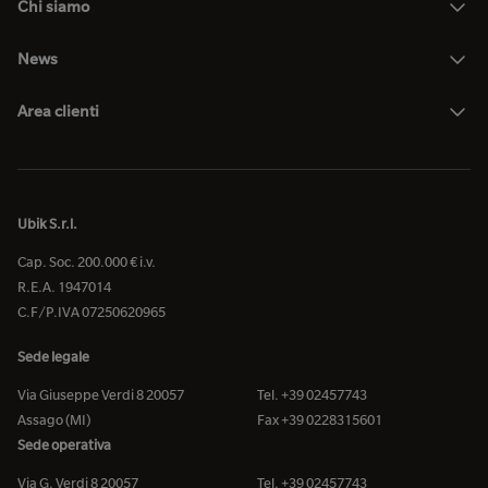
Chi siamo
News
Area clienti
Ubik S.r.l.
Cap. Soc. 200.000 € i.v.
R.E.A. 1947014
C.F/P.IVA 07250620965
Sede legale
Via Giuseppe Verdi 8 20057
Tel. +39 02457743
Assago (MI)
Fax +39 0228315601
Sede operativa
Via G. Verdi 8 20057
Tel. +39 02457743