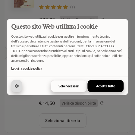
(1)
€ 20,00
Verifica disponibilità
Questo sito Web utilizza i cookie
Questo sito web utilizza i cookie per gestire il funzionamento tecnico
Seleziona libreria
dell'accesso degli utenti e gestione dell'account, per la misurazione del
traffico e per offrire a tutti contenuti personalizzati. Clicca su "ACCETTA
TUTTO" per acconsentire all'utilizzo di tutti i tipi di cookie, beneficiando così
della miglior esperienza possibile, oppure seleziona qui sotto solo quelli che
acconsenti di ricevere.
Pietro. Un uomo nel vento
Leggi la cookie policy
Benigni Roberto
- Autore
Einaudi (2025)
- Editore
Solo necessari
Accetta tutto
(1)
€ 14,50
Verifica disponibilità
Seleziona libreria