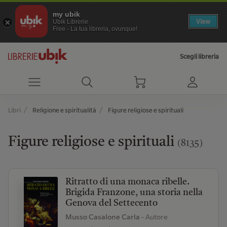
my ubik
View
Ubik Librerie
Free - La tua libreria, ovunque!
Scegli libreria
Libri
Religione e spiritualità
Figure religiose e spirituali
Figure religiose e spirituali
(8135)
Ritratto di una monaca ribelle.
Brigida Franzone, una storia nella
Genova del Settecento
Musso Casalone Carla
- Autore