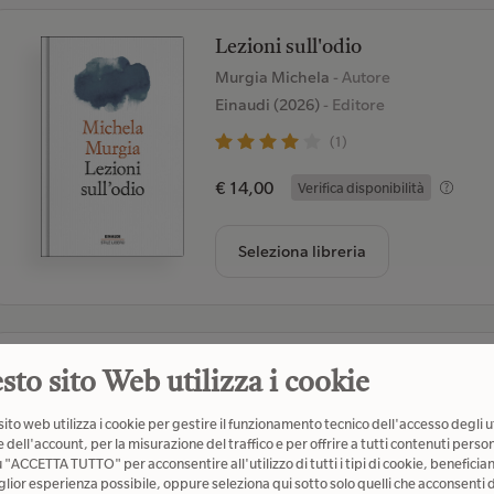
Lezioni sull'odio
Murgia Michela
- Autore
Einaudi (2026)
- Editore
(1)
€ 14,00
Verifica disponibilità
Seleziona libreria
Tutto sull'amore. Nuove visioni
sto sito Web utilizza i cookie
bell hooks
- Autore
ito web utilizza i cookie per gestire il funzionamento tecnico dell'accesso degli u
Il Saggiatore (2022)
- Editore
 dell'account, per la misurazione del traffico e per offrire a tutti contenuti person
u "ACCETTA TUTTO" per acconsentire all'utilizzo di tutti i tipi di cookie, beneficia
(1)
glior esperienza possibile, oppure seleziona qui sotto solo quelli che acconsenti d