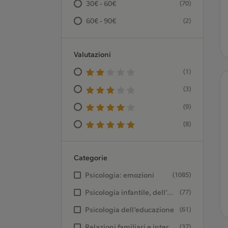
30€ - 60€
(70)
60€ - 90€
(2)
Valutazioni
(1)
(3)
(9)
(8)
Categorie
Psicologia: emozioni
(1085)
Psicologia infantile, dell’età evolutiva e del ciclo di vita
(77)
Psicologia dell’educazione
(61)
Relazioni familiari e interpersonali
(37)