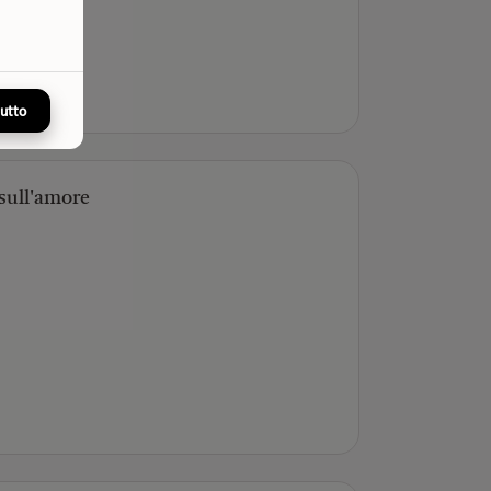
tutto
 sull'amore