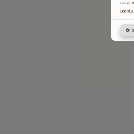
ricevere
Leggi la
S