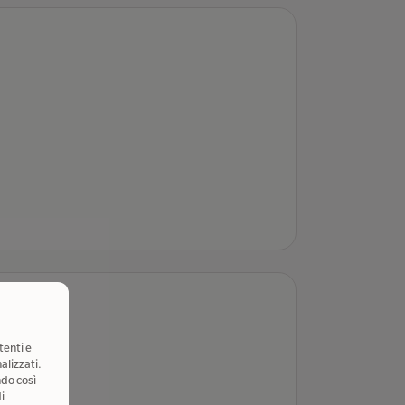
tenti e
alizzati.
ndo così
i