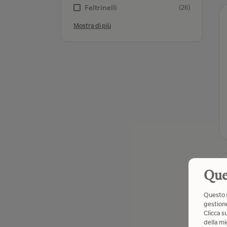
Feltrinelli
(26)
Mostra di più
Que
Questo s
gestione
Clicca s
della mi