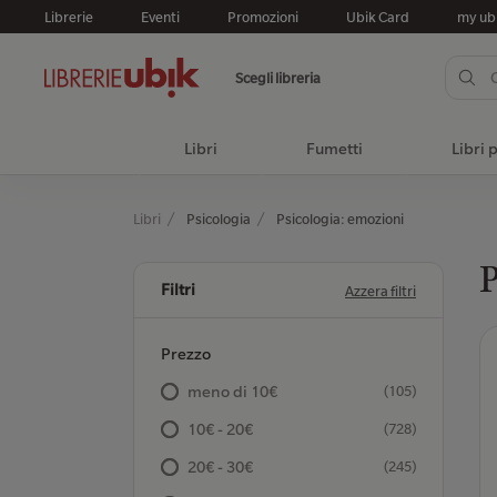
Librerie
Eventi
Promozioni
Ubik Card
my ub
Scegli libreria
Libri
Fumetti
Libri 
Libri
Psicologia
Psicologia: emozioni
P
Filtri
Azzera filtri
Prezzo
meno di 10€
(105)
10€ - 20€
(728)
20€ - 30€
(245)