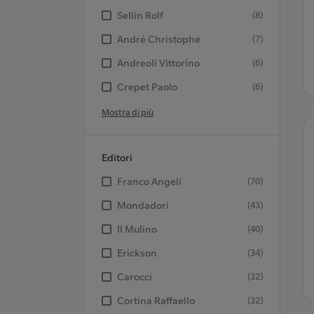
Sellin Rolf
(8)
André Christophe
(7)
Andreoli Vittorino
(6)
Crepet Paolo
(6)
Mostra di più
Editori
Franco Angeli
(70)
Mondadori
(43)
Il Mulino
(40)
Erickson
(34)
Carocci
(32)
Cortina Raffaello
(32)