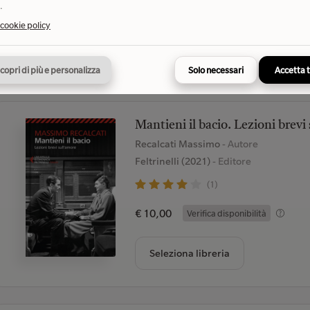
.
€ 19,00
Verifica disponibilità
 cookie policy
Seleziona libreria
copri di più e personalizza
Solo necessari
Accetta 
Mantieni il bacio. Lezioni brevi
Recalcati Massimo
- Autore
Feltrinelli (2021)
- Editore
(1)
€ 10,00
Verifica disponibilità
Seleziona libreria