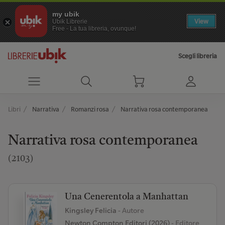
my ubik
View
Ubik Librerie
Free - La tua libreria, ovunque!
Scegli libreria
Libri
Narrativa
Romanzi rosa
Narrativa rosa contemporanea
Narrativa rosa contemporanea
(2103)
Una Cenerentola a Manhattan
Kingsley Felicia
- Autore
Newton Compton Editori (2026)
- Editore