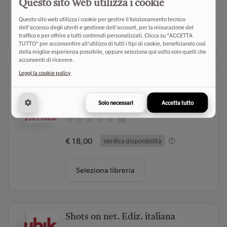
€ 13,90
Verifica disponibilità
Questo sito Web utilizza i cookie
Questo sito web utilizza i cookie per gestire il funzionamento tecnico
dell'accesso degli utenti e gestione dell'account, per la misurazione del
Seleziona libreria
traffico e per offrire a tutti contenuti personalizzati. Clicca su "ACCETTA
TUTTO" per acconsentire all'utilizzo di tutti i tipi di cookie, beneficiando così
della miglior esperienza possibile, oppure seleziona qui sotto solo quelli che
acconsenti di ricevere.
Leggi la cookie policy
Beautiful mess
Ferrari Bianca
- Autore
Magazzini Salani (2026)
- Editore
Solo necessari
Accetta tutto
(0)
€ 18,00
Verifica disponibilità
Seleziona libreria
Shots on net. Ediz. italiana