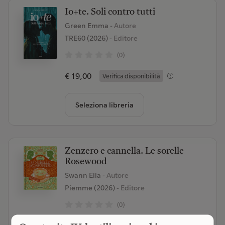
Io+te. Soli contro tutti
Green Emma
- Autore
TRE60 (2026)
- Editore
(0)
€ 19,00
Verifica disponibilità
Seleziona libreria
Zenzero e cannella. Le sorelle
Rosewood
Swann Ella
- Autore
Piemme (2026)
- Editore
(0)