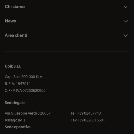
Chi siamo
News
Area clienti
Ubik S.r.l.
Cap. Soc. 200.000 € i.v.
R.E.A. 1947014
C.F/P.IVA 07250620965
Sede legale
Via Giuseppe Verdi 8 20057
Tel. +39 02457743
Assago (MI)
Fax +39 0228315601
Sede operativa